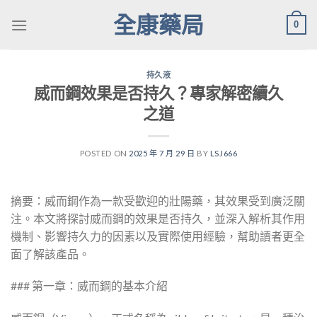
Skip
全康藥局
0
to
content
持久液
威而鋼效果是否持久？專家解密續久
之道
POSTED ON
2025 年 7 月 29 日
BY
LSJ666
摘要：威而鋼作為一款受歡迎的壯陽藥，其效果受到廣泛關
注。本文將探討威而鋼的效果是否持久，並深入解析其作用
機制、影響持久力的因素以及實際使用經驗，幫助讀者更全
面了解該產品。
### 第一章：威而鋼的基本介紹