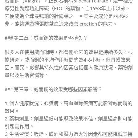
威而鋼（Viagra），正式名稱為 sildenafil citrate，是一種治
療男性勃起功能障礙（ED）的藥物。自1998年上市以來，
它便成為全球最暢銷的壯陽藥之一。其主要成分是西地那
非，能夠通過擴張陰莖血流來改善 erection 的能力。
### 第二章：威而鋼的效果是否持久？
很多人在使用威而鋼時，都會關心它的效果能持續多久。根
據研究，威而鋼的平均作用時間約為4-6小時，但具體效果
因人而異。影響其持久性的因素包括個人健康狀況、藥物劑
量以及生活習慣等。
### 第三章：威而鋼的效果受哪些因素影響？
1. 個人健康狀況：心臟病、高血壓等疾病可能影響威而鋼的
效果。
2. 藥物劑量：劑量過低可能導致效果不佳，劑量過高則可能
引起副作用。
3. 生活習慣：吸煙、飲酒和壓力過大等因素都可能降低其持