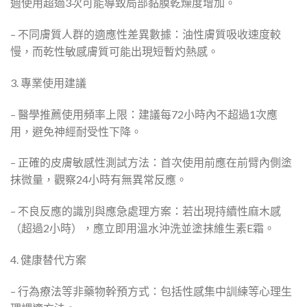
週使用超過3次可能導致局部黏膜乾燥度增加。
– 不同膚質人群的適應性差異數據：油性膚質吸收速度較
慢，而乾性敏感膚質可能出現短暫灼熱感。
3. 專業使用建議
– 醫學推薦使用頻率上限：建議每72小時內不超過1次應
用，避免神經耐受性下降。
– 正確的皮膚敏感性測試方法：首次使用前應在前臂內側塗
抹微量，觀察24小時有無異常反應。
– 不良反應的識別與應急處理方案：若出現持續性麻木感
（超過2小時），應立即用溫水沖洗並塗抹維生素E霜。
4. 健康替代方案
– 行為療法等非藥物幹預方式：包括性感集中訓練等心理生