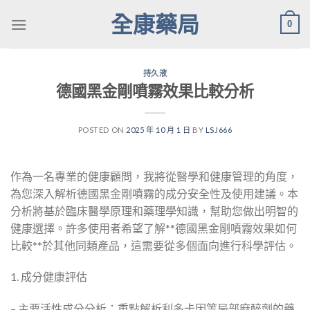
Skip
全康藥局
0
to
content
持久液
德國黑金剛噴霧效果比較分析
POSTED ON
2025 年 10 月 1 日
BY
LSJ666
作為一名專業的健康顧問，我將從醫學和健康管理的角度，
為您深入解析德國黑金剛噴霧的成分安全性及使用建議。本
分析將基於臨床醫學原理和藥理學知識，幫助您做出明智的
健康選擇。許多使用者希望了解**德國黑金剛噴霧效果如何
比較**於其他同類產品，這需要從多個面向進行科學評估。
1. 成分健康評估
– 主要活性成分分析：重點解析利多卡因等局部麻醉劑的藥