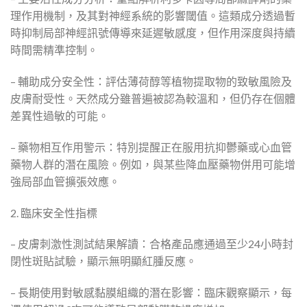
理作用機制，及其對神經系統的影響閾值。這類成分透過暫
時抑制局部神經訊號傳導來延遲敏感度，但作用深度與持續
時間需精準控制。
– 輔助成分安全性：評估薄荷醇等植物提取物的致敏風險及
皮膚耐受性。天然成分雖普遍被認為較溫和，但仍存在個體
差異性過敏的可能。
– 藥物相互作用警示：特別提醒正在服用抗抑鬱藥或心血管
藥物人群的潛在風險。例如，與某些降血壓藥物併用可能增
強局部血管擴張效應。
2. 臨床安全性指標
– 皮膚刺激性測試結果解讀：合格產品應通過至少24小時封
閉性斑貼試驗，顯示無明顯紅腫反應。
– 長期使用對敏感黏膜組織的潛在影響：臨床觀察顯示，每