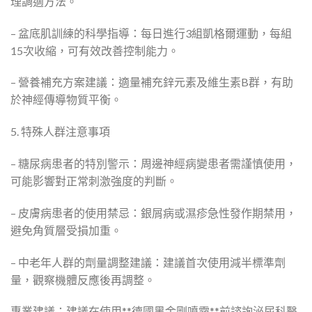
理調適方法。
– 盆底肌訓練的科學指導：每日進行3組凱格爾運動，每組
15次收縮，可有效改善控制能力。
– 營養補充方案建議：適量補充鋅元素及維生素B群，有助
於神經傳導物質平衡。
5. 特殊人群注意事項
– 糖尿病患者的特別警示：周邊神經病變患者需謹慎使用，
可能影響對正常刺激強度的判斷。
– 皮膚病患者的使用禁忌：銀屑病或濕疹急性發作期禁用，
避免角質層受損加重。
– 中老年人群的劑量調整建議：建議首次使用減半標準劑
量，觀察機體反應後再調整。
專業建議：建議在使用**德國黑金剛噴霧**前諮詢泌尿科醫