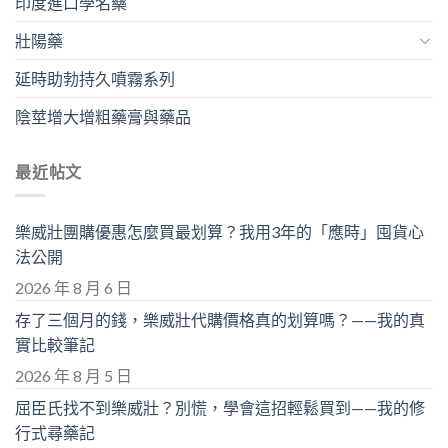
印度進口學名藥
壯陽藥
延時助勃持久噴霧系列
陰莖增大增粗藥膏與藥品
最近帖文
樂威壯團購優惠怎麼買最划算？我用3年的「應時」囤貨心
法公開
2026 年 8 月 6 日
存了三個月的錢，樂威壯代購價格真的划算嗎？——我的真
實比較筆記
2026 年 8 月 5 日
屈臣氏找不到樂威壯？別慌，學會這招輕鬆買到——我的修
行式尋藥記