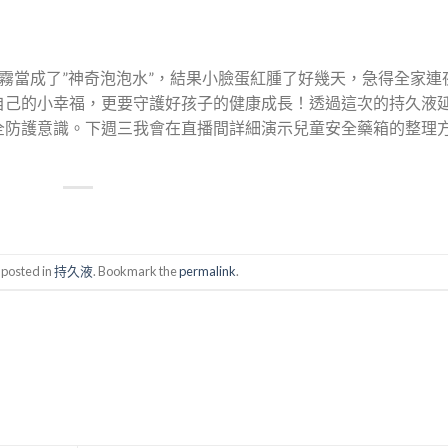
霧當成了”神奇泡泡水”，結果小臉蛋紅腫了好幾天，急得全家連
自己的小幸福，更要守護好孩子的健康成長！透過這次的持久液
全防護意識。下週三我會在直播間詳細演示兒童安全藥箱的整理
 posted in
持久液
. Bookmark the
permalink
.