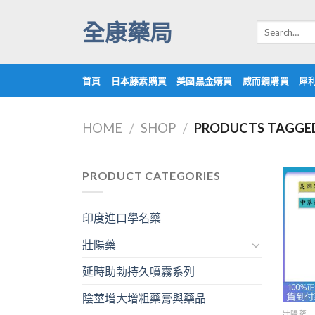
Skip
全康藥局
to
Search
for:
content
首頁
日本藤素購買
美國黑金購買
威而鋼購買
犀
HOME
/
SHOP
/
PRODUCTS TAGG
PRODUCT CATEGORIES
印度進口學名藥
壯陽藥
延時助勃持久噴霧系列
陰莖增大增粗藥膏與藥品
壯陽藥