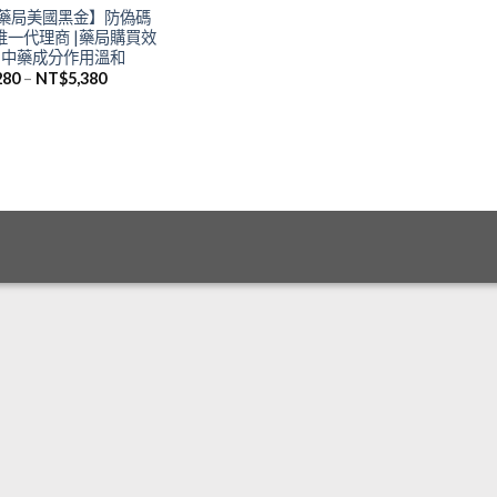
藥局美國黑金】防偽碼
 唯一代理商 |藥局購買效
|中藥成分作用溫和
280
–
NT$
5,380