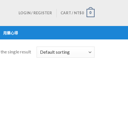
LOGIN / REGISTER
CART /
NT$
0
0
用藥心得
the single result