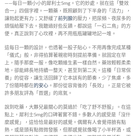
——每日一顆小小的犀利士5mg。它的妙處，就在這「雙效
合一」四個字裡。一顆藥，既照顧到了下半身的「活力」，
讓勃起更有力；又舒緩了
前列腺
的壓力，把尿頻、夜尿多的
煩惱給壓下去。我聽過好些反饋，都說這「一石二鳥」的方
便，真正說到了心坎裡，再不用瓶瓶罐罐地記一堆。
這每日一顆的設計，也透著一股子貼心。不用再像完成某種
「儀式」般，非得掐算著親密時刻提前準備。就固定在早
上，隨手那麼一服，像吃顆維生素一樣自然。藥效輕輕柔柔
地，卻能綿長地持續一整天，甚至到第二天。這種「日常保
養」的從容，讓生活回歸了它本該有的節奏，少了焦慮，多
了份隨時都在
的安心
。那份從容背後的「長效」，正是它被
許多朋友評為「首選」的底氣。
說到吃藥，大夥兒最關心的莫過於「吃了舒不舒服」。在這
點上，犀利士5mg的口碑著實不錯。多數人的感受是「沒什
麼感覺」，這恰恰是最好的感覺。偶爾有人會覺得臉有點
熱，或是頭有點微微發脹，但那感覺就像喝了小半杯酒，或