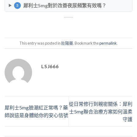
犀利士5mg對於改善夜尿頻繁有效嗎？
5
This entry was posted in
壯陽藥
. Bookmark the
permalink
.
LSJ666
從日常修行到親密關係：犀利
犀利士5mg臉潮紅正常嗎？藥
士5mg聯合治療方案如何溫柔
師說這是身體給你的安心信號
守護