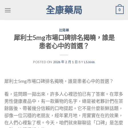
Skip
全康藥局
0
to
content
壯陽藥
犀利士5mg市場口碑排名揭曉，誰是
患者心中的首選？
POSTED ON
2026 年 2 月 1 日
BY
LSJ666
犀利士5mg市場口碑排名揭曉，誰是患者心中的首選？
看，這問題一拋出來，許多人心裡恐怕已有了答案。在眾多
男性健康產品中，有一款藥物的名字，總是被老夥計們在茶
餘飯後、帶著幾分信賴的口吻提起。它不是什麼新鮮話題，
卻像一位沉穩的老朋友，經年累月地，用實實在在的效果，
在人們心裡紮了根。今天，咱們就來聊聊這「口碑」是怎麼