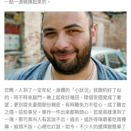
一點一滴積攢起來的。
您瞧，人到了一定年紀，身體的「小狀況」就跟約好了似
的，時不時來敲門。晚上起夜好幾回，睡個安穩覺成了奢
望；更別提夫妻間那份親密，有時難免力不從心，成了難言
之隱。這些事兒，單拎一件出來都夠煩心，若是兩樣湊到了
一塊，那可真叫人有苦說不出。過去，或許得琢磨著吃兩種
藥，麻煩不說，心裡也打鼓。如今，不少人的選擇變簡單了