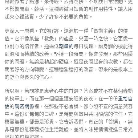
是輕微著了點涼，來得輕，去得也快，不耽誤日常活動，更
不影響開車、幹活。這種輕微且短暫的副作用特性，讓人用
起來心裡踏實，少了許多不必要的負擔。
更深入一層看，它的好評，還源於一種「長期主義」的價
值。它不像某些「救急」的產品，只圖一時之快。它更像一
位耐心的陪伴者，通過低
劑量的
每日調理，讓身體的機能得
到溫和而持續的改善。堅持一段時間，你會發現，那些困擾
你的問題，無論是勃起的硬度，還是夜間起身的次數，都在
朝著好的方向轉變。這種穩紮穩打的改善，帶來的是根本上
的舒心與長久的信心。
所以啊，若問誰是患者心中的首選？答案或許不在某個轟動
的榜單上，而在那一個個重獲安眠的夜晚，在一份份
重拾自
信
的
親密關係
裡，在那些不必言說、卻心照不宣的滿意笑容
中。這份沉甸甸的口碑，是時間與效果共同醞釀的信任，它
樸實無華，卻最是珍貴。它告訴我們，真正的「首選」，無
非是那份能穩穩接住生活難處，並將人味兒悄悄揉進日常光
陰裡的可靠選擇。